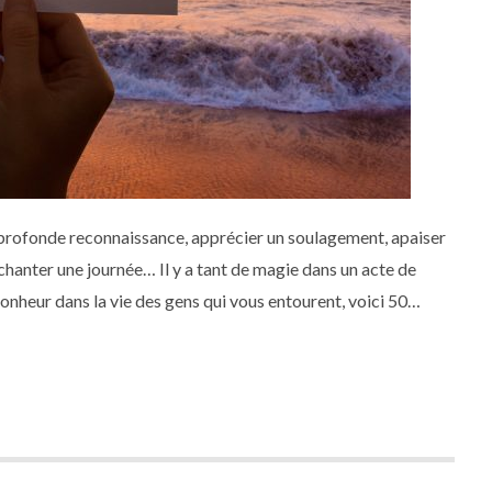
ne profonde reconnaissance, apprécier un soulagement, apaiser
nchanter une journée… Il y a tant de magie dans un acte de
bonheur dans la vie des gens qui vous entourent, voici 50
t !!! Partagez ces petites astuces à volonté autour de vous :o)