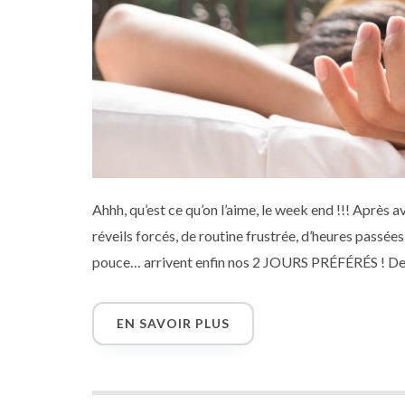
Ahhh, qu’est ce qu’on l’aime, le week end !!! Après a
réveils forcés, de routine frustrée, d’heures passées 
pouce… arrivent enfin nos 2 JOURS PRÉFÉRÉS ! Deux
Découvrez 13 idées de textes pour souhaiter à nos 
EN SAVOIR PLUS