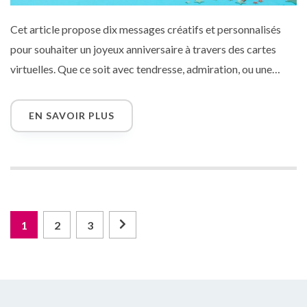
Cet article propose dix messages créatifs et personnalisés
pour souhaiter un joyeux anniversaire à travers des cartes
virtuelles. Que ce soit avec tendresse, admiration, ou une
touche d’humour, chaque texte est conçu pour renforcer les
liens et apporter de la joie à vos proches lors de leur journée
EN SAVOIR PLUS
spéciale.
Posts
Page
Page
Page
1
2
3
pagination