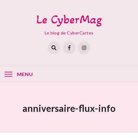
Skip
to
Le CyberMag
content
Le blog de CyberCartes
MENU
anniversaire-flux-info