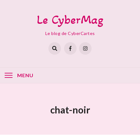
Skip
to
Le CyberMag
content
Le blog de CyberCartes
MENU
chat-noir