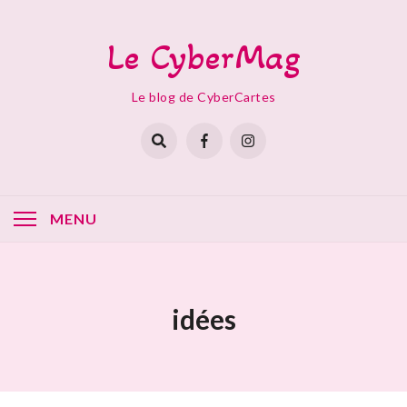
Skip
to
Le CyberMag
content
Le blog de CyberCartes
MENU
idées