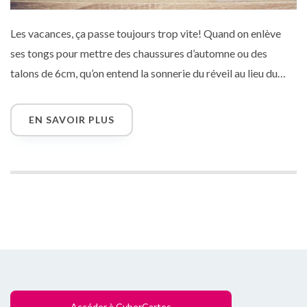
Les vacances, ça passe toujours trop vite! Quand on enlève
ses tongs pour mettre des chaussures d’automne ou des
talons de 6cm, qu’on entend la sonnerie du réveil au lieu du
chant des oiseaux, qu’on prend une douche rapide au lieu
d’aller patauger dans la mer : on réalise bel et bien que les
EN SAVOIR PLUS
vacances sont finies. Que c’est duuur de se remettre au
travail! Alors, pour aider vos collègues qui reprennent la route
du bureau, pensez à leur envoyer une petite carte spéciale
rentrée, accompagnée d’un petit message d’encouragement…
En voici 5 qui leur donneront un coup de boost à coup sûr!
Accéder à CyberCartes