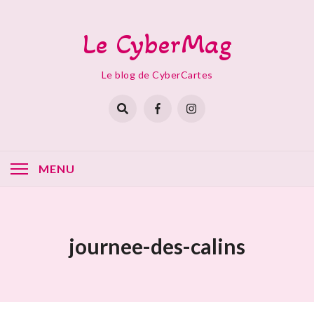
Skip
to
Le CyberMag
content
Le blog de CyberCartes
MENU
journee-des-calins