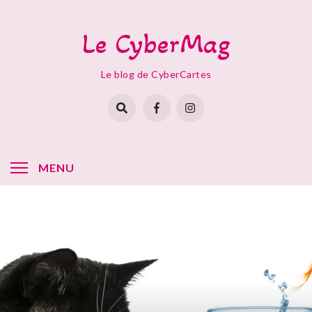
Skip
to
Le CyberMag
content
Le blog de CyberCartes
MENU