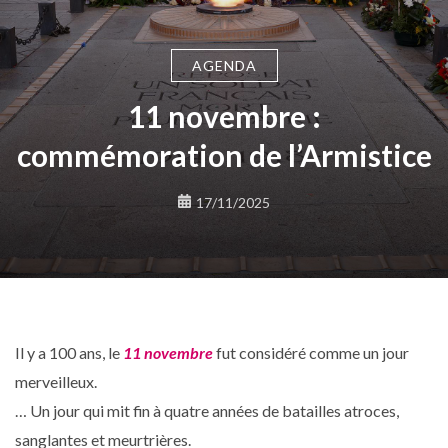
AGENDA
11 novembre :
commémoration de l’Armistice
17/11/2025
Il y a 100 ans, le
11 novembre
fut considéré comme un jour
merveilleux.
… Un jour qui mit fin à quatre années de batailles atroces,
sanglantes et meurtrières.