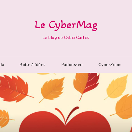
Le CyberMag
Le blog de CyberCartes
da
Boite à idées
Parlons-en
CyberZoom