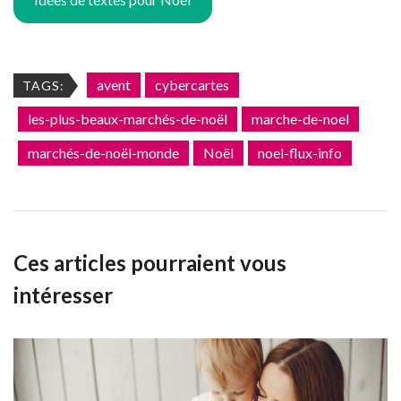
avent
cybercartes
TAGS:
les-plus-beaux-marchés-de-noël
marche-de-noel
marchés-de-noël-monde
Noël
noel-flux-info
Ces articles pourraient vous
intéresser