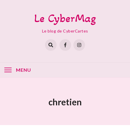
Skip
to
Le CyberMag
content
Le blog de CyberCartes
MENU
chretien