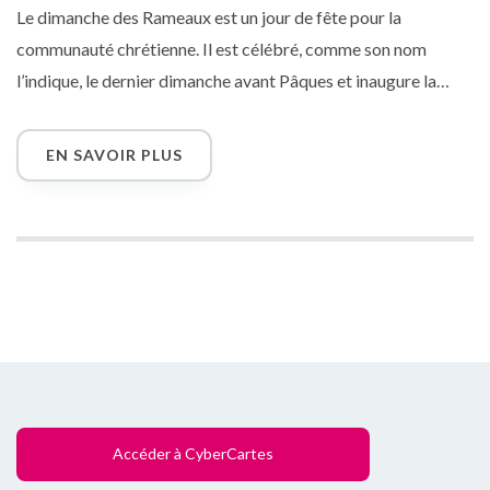
Le dimanche des Rameaux est un jour de fête pour la
communauté chrétienne. Il est célébré, comme son nom
l’indique, le dernier dimanche avant Pâques et inaugure la
Semaine Sainte. Le dimanche des Rameaux est un jour
symbolique qui commémore l’entrée solennelle de Jésus au
EN SAVOIR PLUS
sein de la ville de Jérusalem. Selon les évangiles, Jésus avait
prévu de réaliser son entrée pendant la période de fête de
Pessa’h, la Pâque juive…
Accéder à CyberCartes