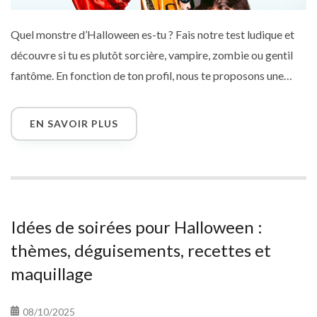
Quel monstre d’Halloween es-tu ? Fais notre test ludique et
découvre si tu es plutôt sorcière, vampire, zombie ou gentil
fantôme. En fonction de ton profil, nous te proposons une
carte virtuelle personnalisée pour souhaiter un joyeux
Halloween à tes proches. Une façon amusante de célébrer
EN SAVOIR PLUS
cette fête pleine de frissons tout en partageant un moment
original avec ceux que tu aimes.
Idées de soirées pour Halloween :
thèmes, déguisements, recettes et
maquillage
08/10/2025