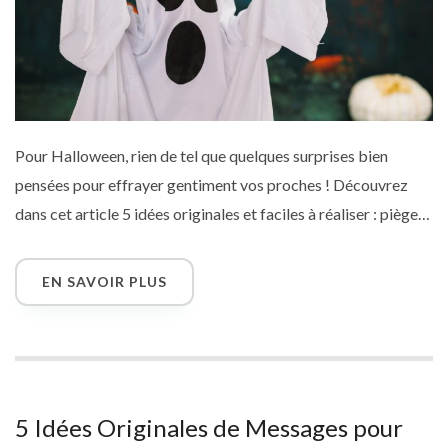
Pour Halloween, rien de tel que quelques surprises bien
pensées pour effrayer gentiment vos proches ! Découvrez
dans cet article 5 idées originales et faciles à réaliser : pièges
rigolos, effets sonores, décors effrayants et farces légères.
Parfait pour faire rire (et sursauter un peu) enfants, amis ou
EN SAVOIR PLUS
collègues, sans jamais aller trop loin. À combiner avec une
carte virtuelle d’Halloween pour une touche finale pleine
d’humour et de frissons.
5 Idées Originales de Messages pour