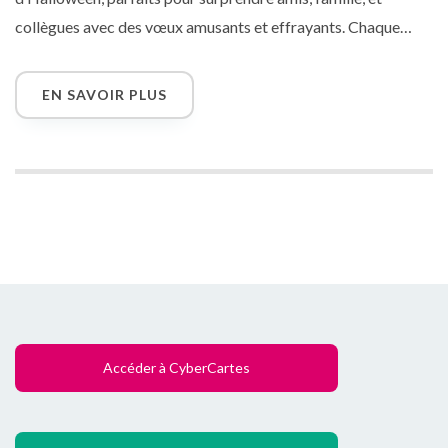
collègues avec des vœux amusants et effrayants. Chaque
message ajoute une touche de mystère et de magie à cette
fête fantomatique.
EN SAVOIR PLUS
Accéder à CyberCartes