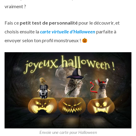
vraiment ?
Fais ce
petit test de personnalité
pour le découvrir, et
choisis ensuite la
carte virtuelle d’Halloween
parfaite à
envoyer selon ton profil monstrueux !
Envoie une carte pour Halloween