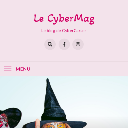
Skip
to
Le CyberMag
content
Le blog de CyberCartes
MENU