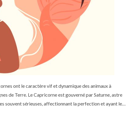
icornes ont le caractère vif et dynamique des animaux à
 signes de Terre. Le Capricorne est gouverné par Saturne, astre
nes souvent sérieuses, affectionnant la perfection et ayant le
t, le capricorne aime aller au bout de ses engagements…