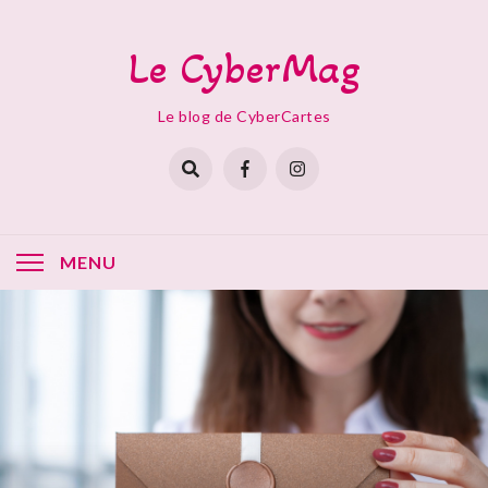
Skip
to
Le CyberMag
content
Le blog de CyberCartes
MENU