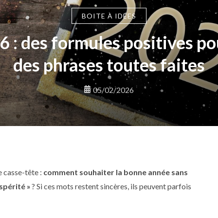
BOITE À IDÉES
 : des formules positives po
des phrases toutes faites
05/02/2026
 casse-tête :
comment souhaiter la bonne année sans
spérité »
? Si ces mots restent sincères, ils peuvent parfois