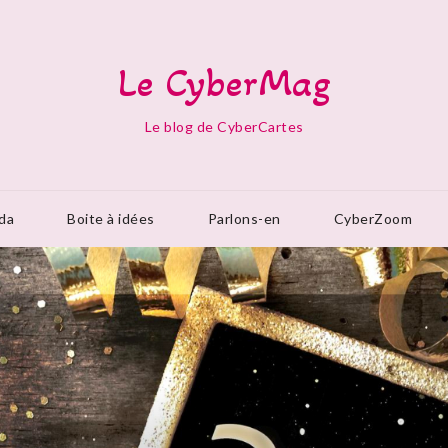
Le CyberMag
Le blog de CyberCartes
da
Boite à idées
Parlons-en
CyberZoom