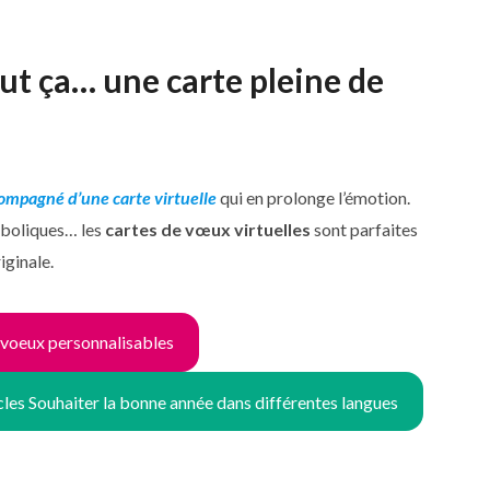
ut ça… une carte pleine de
ompagné d’une carte virtuelle
qui en prolonge l’émotion.
mboliques… les
cartes de vœux virtuelles
sont parfaites
iginale.
 voeux personnalisables
cles Souhaiter la bonne année dans différentes langues