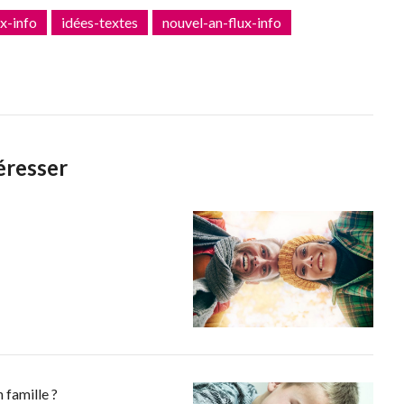
x-info
idées-textes
nouvel-an-flux-info
éresser
 famille ?