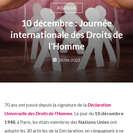
AGENDA
10 décembre : Journée
internationale des Droits de
l’Homme
28/04/2023
70 ans ont passé depuis la signature de la
Déclaration
Universelle des Droits de l’Homme
. Le jour du
10 décembre
1948
, à Paris, les états membres des
Nations Unies
ont
adopté les 30 articles de la Déclaration, en s’engageant à ne