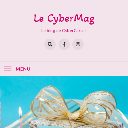
Skip
to
Le CyberMag
content
Le blog de CyberCartes
MENU