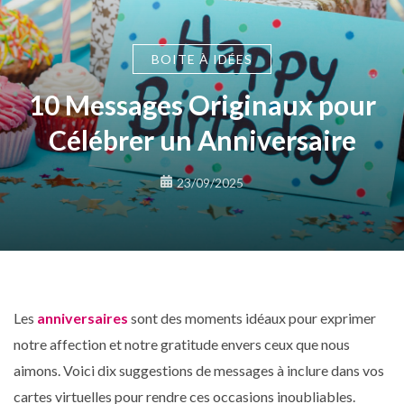
BOITE À IDÉES
10 Messages Originaux pour
Célébrer un Anniversaire
23/09/2025
Les
anniversaires
sont des moments idéaux pour exprimer
notre affection et notre gratitude envers ceux que nous
aimons. Voici dix suggestions de messages à inclure dans vos
cartes virtuelles pour rendre ces occasions inoubliables.