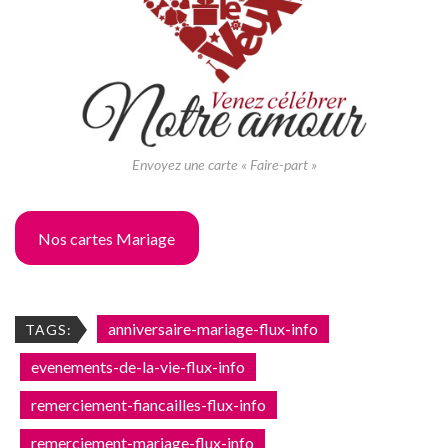
Envoyez une carte « Faire-part »
Nos cartes Mariage
anniversaire-mariage-flux-info
TAGS:
evenements-de-la-vie-flux-info
remerciement-fiancailles-flux-info
remerciement-mariage-flux-info