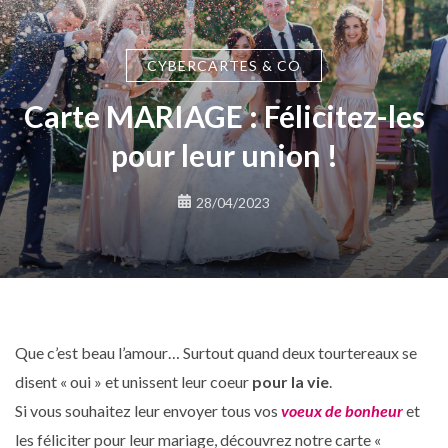
CYBERCARTES & CO
Carte MARIAGE : Félicitez-les
pour leur union !
28/04/2023
Que c’est beau l’amour… Surtout quand deux tourtereaux se
disent « oui » et unissent leur coeur
pour la vie
.
Si vous souhaitez
leur envoyer tous vos
voeux de bonheur
et
les féliciter pour leur mariage, découvrez notre carte «