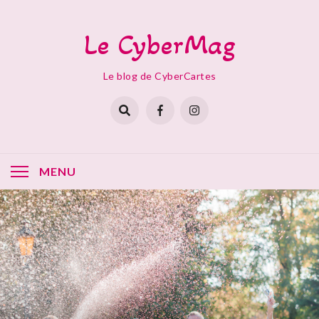
Skip
to
Le CyberMag
content
Le blog de CyberCartes
MENU