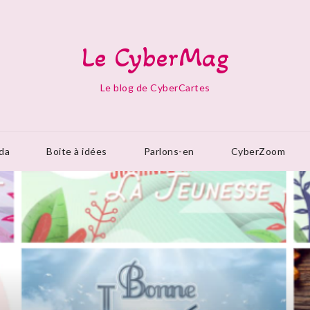
Le CyberMag
Le blog de CyberCartes
da
Boite à idées
Parlons-en
CyberZoom