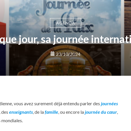
AGENDA
que jour, sa journée internat
23/10/2024
idienne, vous avez surement déjà entendu parler des
journées
, des
enseignants
, de la
famille
, ou encore la
journée du cœur
,
s mondiales.