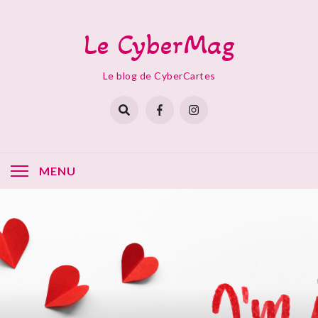
Skip
to
Le CyberMag
content
Le blog de CyberCartes
MENU