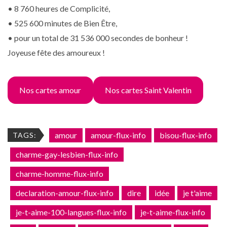
• 8 760 heures de Complicité,
• 525 600 minutes de Bien Être,
• pour un total de 31 536 000 secondes de bonheur !
Joyeuse fête des amoureux !
Nos cartes amour
Nos cartes Saint Valentin
amour
amour-flux-info
bisou-flux-info
TAGS:
charme-gay-lesbien-flux-info
charme-homme-flux-info
declaration-amour-flux-info
dire
idée
je t'aime
je-t-aime-100-langues-flux-info
je-t-aime-flux-info