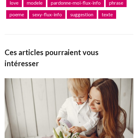
love
modele
pardonne-moi-flux-info
phrase
poeme
sexy-flux-info
suggestion
texte
Ces articles pourraient vous
intéresser