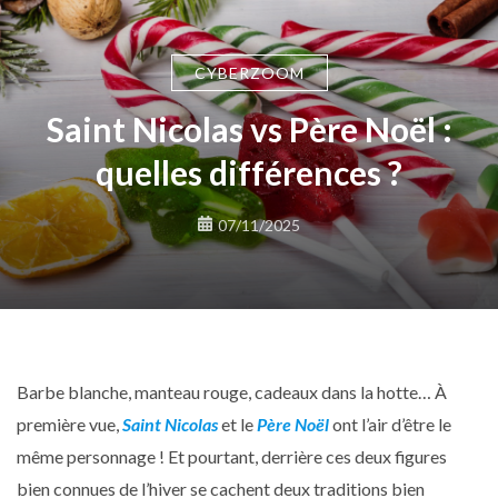
CYBERZOOM
Saint Nicolas vs Père Noël :
quelles différences ?
07/11/2025
Barbe blanche, manteau rouge, cadeaux dans la hotte… À
première vue,
Saint Nicolas
et le
Père Noël
ont l’air d’être le
même personnage ! Et pourtant, derrière ces deux figures
bien connues de l’hiver se cachent deux traditions bien