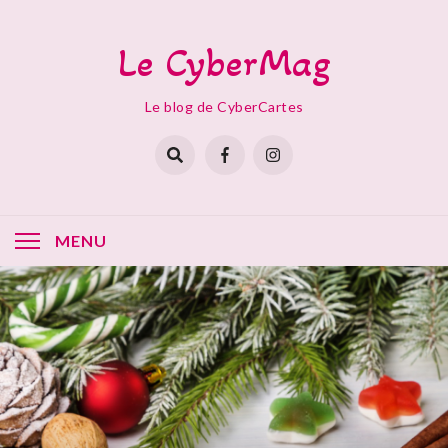
Skip
to
Le CyberMag
content
Le blog de CyberCartes
MENU