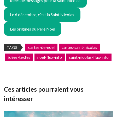
Idées de messages pour la Saint Nicolas
Le 6 décembre, c’est la Saint Nicolas
Les origines du Père Noël
cartes-de-noel
cartes-saint-nicolas
TAGS:
idées-textes
noel-flux-info
saint-nicolas-flux-info
Ces articles pourraient vous
intéresser